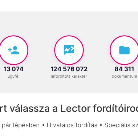
13 074
124 576 072
84 311
ügyfél
lefordított karakter
dokumentum
rt válassza a Lector fordítóiro
 pár lépésben • Hivatalos fordítás • Speciális s