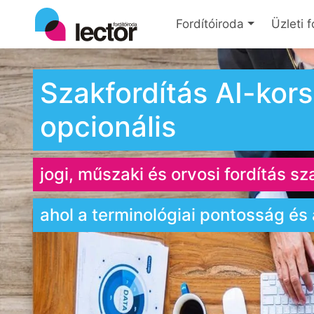
Fordítóiroda
Üzleti f
Szakfordítás AI-ko
opcionális
jogi, műszaki és orvosi fordítás sz
ahol a terminológiai pontosság és 