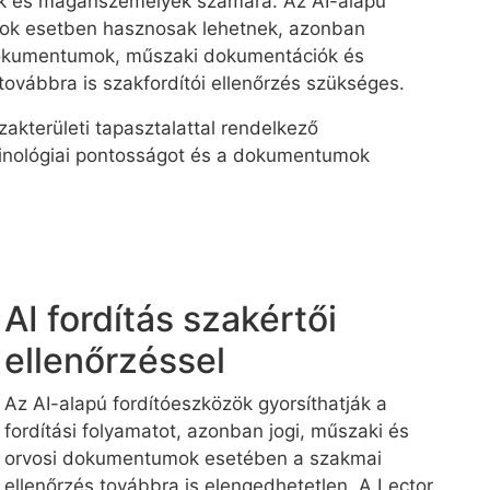
tok és magánszemélyek számára. Az AI-alapú
sok esetben hasznosak lehetnek, azonban
dokumentumok, műszaki dokumentációk és
ovábbra is szakfordítói ellenőrzés szükséges.
zakterületi tapasztalattal rendelkező
inológiai pontosságot és a dokumentumok
AI fordítás szakértői
ellenőrzéssel
Az AI-alapú fordítóeszközök gyorsíthatják a
fordítási folyamatot, azonban jogi, műszaki és
orvosi dokumentumok esetében a szakmai
ellenőrzés továbbra is elengedhetetlen. A Lector