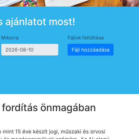
s ajánlatot most!
Mikorra
Fájlok feltöltése
Fájl hozzáadása
i fordítás önmagában
 mint 15 éve készít jogi, műszaki és orvosi