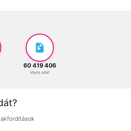
60 419 406
kbyte adat
dát?
zakfordítások