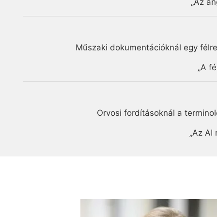
„Az an
Műszaki dokumentációknál egy félr
„A f
Orvosi fordításoknál a termino
„Az AI 