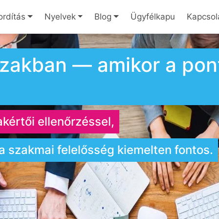
ordítás
Nyelvek
Blog
Ügyfélkapu
Kapcsol
rszakban — amikor a po
akértői ellenőrzéssel,
a szakmai felelősség kiemelten fontos.