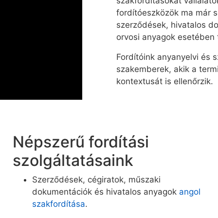
szakfordításokat vállala
fordítóeszközök ma már 
szerződések, hivatalos 
orvosi anyagok esetében t
Fordítóink anyanyelvi és s
szakemberek, akik a term
kontextusát is ellenőrzik.
Népszerű fordítási
szolgáltatásaink
Szerződések, cégiratok, műszaki
dokumentációk és hivatalos anyagok
angol
szakfordítása
.