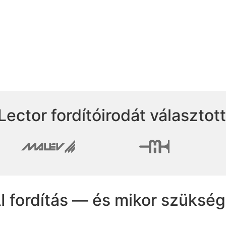
Lector fordítóirodát választot
AI fordítás — és mikor szükség