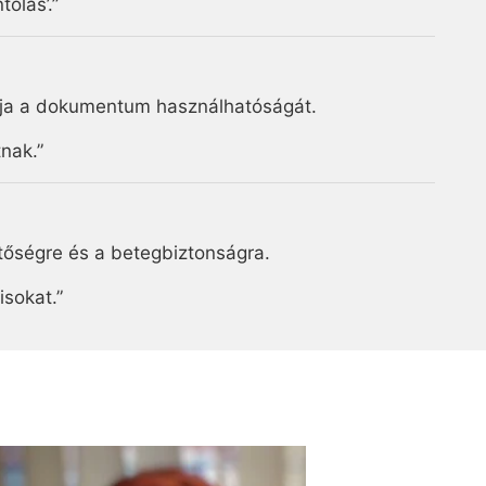
olás’.”
tja a dokumentum használhatóságát.
nak.”
etőségre és a betegbiztonságra.
isokat.”