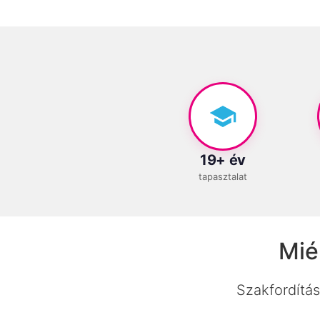
19+ év
tapasztalat
Mié
Szakfordítás