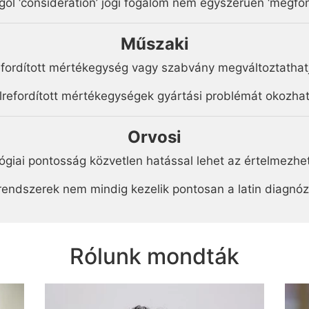
gol ‘consideration’ jogi fogalom nem egyszerűen ‘megfont
Műszaki
efordított mértékegység vagy szabvány megváltoztatha
élrefordított mértékegységek gyártási problémát okozhat
Orvosi
lógiai pontosság közvetlen hatással lehet az értelmezh
rendszerek nem mindig kezelik pontosan a latin diagnóz
Rólunk mondták