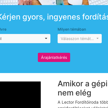
Kérjen gyors, ingyenes fordítá
lvre
Milyen témában
l
Válasszon témát...
Árajánlatkérés
Amikor a gép
nem elég
A Lector Fordítóiroda több