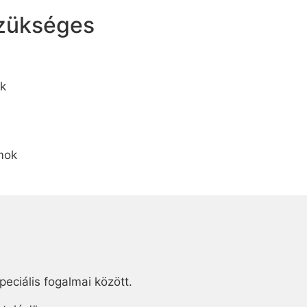
szükséges
k
mok
eciális fogalmai között.