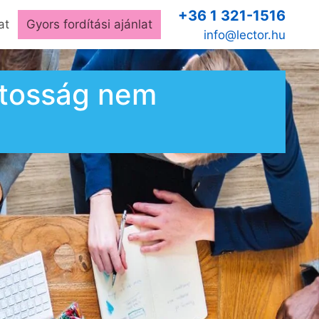
+36 1 321-1516
at
Gyors fordítási ajánlat
info@lector.hu
ntosság nem