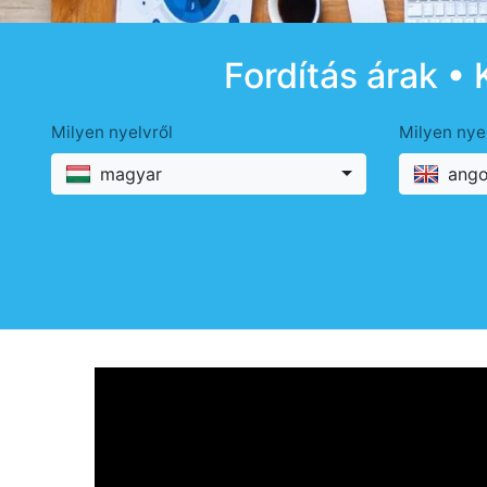
Fordítás árak • 
Milyen nyelvről
Milyen nye
magyar
ango