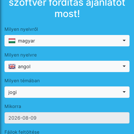
szoftver fordítás ajánlatot
most!
Milyen nyelvről
magyar
Milyen nyelvre
angol
Milyen témában
jogi
Mikorra
Fájlok feltöltése