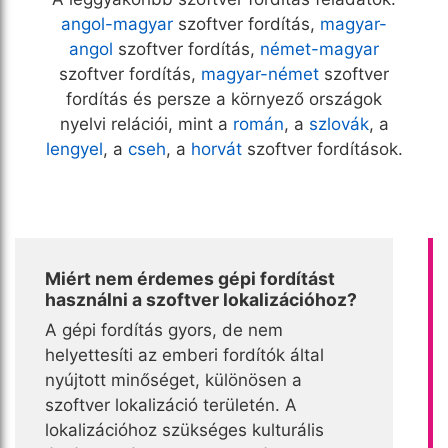
angol-magyar
szoftver fordítás,
magyar-
angol
szoftver fordítás,
német-magyar
szoftver fordítás,
magyar-német
szoftver
fordítás és persze a környező országok
nyelvi relációi, mint a
román
, a
szlovák
, a
lengyel
, a
cseh
, a
horvát
szoftver fordítások.
Miért nem érdemes gépi fordítást
használni a szoftver lokalizációhoz?
A gépi fordítás gyors, de nem
helyettesíti az emberi fordítók által
nyújtott minőséget, különösen a
szoftver lokalizáció területén. A
lokalizációhoz szükséges kulturális