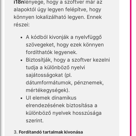
i18n
lényege, hogy a szoftver már az
alapoktól úgy legyen felépítve, hogy
könnyen lokalizálható legyen. Ennek
részei:
A kódból kivonják a nyelvfüggő
szövegeket, hogy ezek könnyen
fordíthatók legyenek.
Biztosítják, hogy a szoftver kezelni
tudja a különböző nyelvi
sajátosságokat (pl.
dátumformátumok, pénznemek,
mértékegységek).
UI elemek dinamikus
elrendezésének biztosítása a
különböző nyelvek hosszúsága
szerint.
3.
Fordítandó tartalmak kivonása