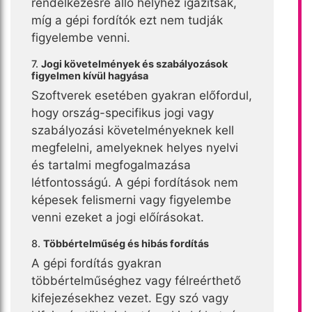
rendelkezésre álló helyhez igazítsák,
míg a gépi fordítók ezt nem tudják
figyelembe venni.
7.
Jogi követelmények és szabályozások
figyelmen kívül hagyása
Szoftverek esetében gyakran előfordul,
hogy ország-specifikus jogi vagy
szabályozási követelményeknek kell
megfelelni, amelyeknek helyes nyelvi
és tartalmi megfogalmazása
létfontosságú. A gépi fordítások nem
képesek felismerni vagy figyelembe
venni ezeket a jogi előírásokat.
8.
Többértelműség és hibás fordítás
A gépi fordítás gyakran
többértelműséghez vagy félreérthető
kifejezésekhez vezet. Egy szó vagy