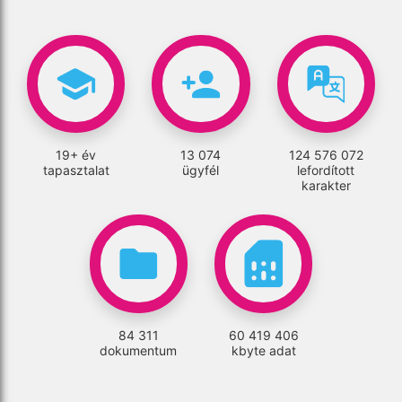
19+ év
13 074
124 576 072
tapasztalat
ügyfél
lefordított
karakter
84 311
60 419 406
dokumentum
kbyte adat