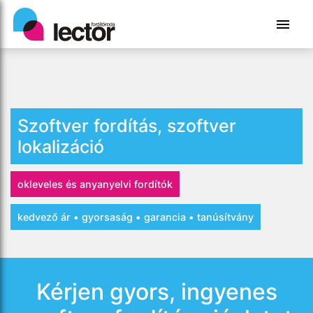
Szoftver fordítás, szoftver
lokalizáció
okleveles és anyanyelvi fordítók
kedvező ár • gyorsaság • garancia • tanúsítvány
Kérjen gyors, ingyenes