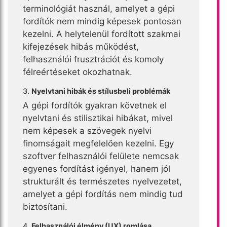
terminológiát használ, amelyet a gépi
fordítók nem mindig képesek pontosan
kezelni. A helytelenül fordított szakmai
kifejezések hibás működést,
felhasználói frusztrációt és komoly
félreértéseket okozhatnak.
3.
Nyelvtani hibák és stílusbeli problémák
A gépi fordítók gyakran követnek el
nyelvtani és stilisztikai hibákat, mivel
nem képesek a szövegek nyelvi
finomságait megfelelően kezelni. Egy
szoftver felhasználói felülete nemcsak
egyenes fordítást igényel, hanem jól
strukturált és természetes nyelvezetet,
amelyet a gépi fordítás nem mindig tud
biztosítani.
4.
Felhasználói élmény (UX) romlása