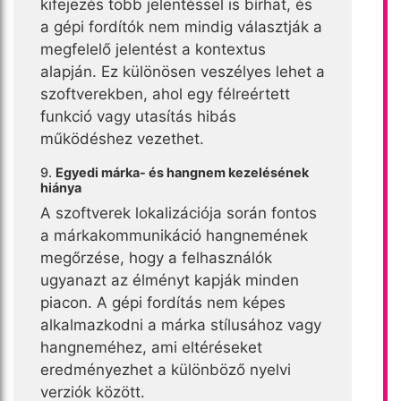
kifejezés több jelentéssel is bírhat, és
a gépi fordítók nem mindig választják a
megfelelő jelentést a kontextus
alapján. Ez különösen veszélyes lehet a
szoftverekben, ahol egy félreértett
funkció vagy utasítás hibás
működéshez vezethet.
9.
Egyedi márka- és hangnem kezelésének
hiánya
A szoftverek lokalizációja során fontos
a márkakommunikáció hangnemének
megőrzése, hogy a felhasználók
ugyanazt az élményt kapják minden
piacon. A gépi fordítás nem képes
alkalmazkodni a márka stílusához vagy
hangneméhez, ami eltéréseket
eredményezhet a különböző nyelvi
verziók között.