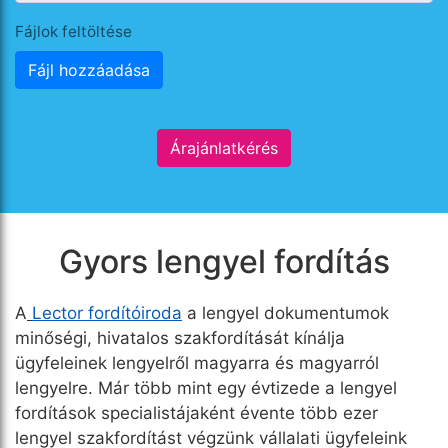
Fájlok feltöltése
Fájl hozzáadása
Árajánlatkérés
Gyors lengyel fordítás
A
Lector fordítóiroda
a lengyel dokumentumok
minőségi, hivatalos szakfordítását kínálja
ügyfeleinek lengyelről magyarra és magyarról
lengyelre. Már több mint egy évtizede a lengyel
fordítások specialistájaként évente több ezer
lengyel szakfordítást végzünk vállalati ügyfeleink