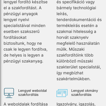
lengyel fordító készítse
és specifikáció vagy
el a szakfordítást. A
bármely technológiai
pénzügyi anyagok
leírás,
lengyel nyelvi
tenderdokumentáció és
specialistáival minden
termékleírás esetén a
esetben szakszerű
szakmai hitelesség a
fordításokat
horvát szaknyelv
biztosítunk, hogy ne
megfelelő használatán
csak le legyen fordítva,
múlik. Műszaki
de helyes is legyen a
szakfordítóink több
pénzügyi szakanyag.
különböző műszaki
szakterület specialistái,
így megbízhat
szakértelmükben.
Lengyel weboldal
Lengyel okmány
szakfordítás
szakfordítás
A weboldalak fordítása
Igazolvány, igazolás,