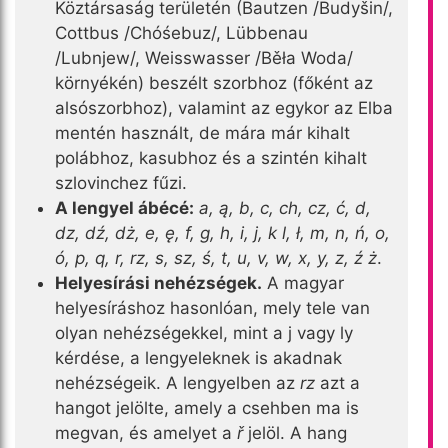
Köztársaság területén (Bautzen /Budyšin/,
Cottbus /Chóśebuz/, Lübbenau
/Lubnjew/, Weisswasser /Běła Woda/
környékén) beszélt szorbhoz (főként az
alsószorbhoz), valamint az egykor az Elba
mentén használt, de mára már kihalt
polábhoz, kasubhoz és a szintén kihalt
szlovinchez fűzi.
A lengyel ábécé:
a, ą, b, c, ch, cz, ć, d,
dz, dź, dż, e, ę, f, g, h, i, j, k l, ł, m, n, ń, o,
ó, p, q, r, rz, s, sz, ś, t, u, v, w, x, y, z, ź ż
.
Helyesírási nehézségek.
A magyar
helyesíráshoz hasonlóan, mely tele van
olyan nehézségekkel, mint a j vagy ly
kérdése, a lengyeleknek is akadnak
nehézségeik. A lengyelben az
rz
azt a
hangot jelölte, amely a csehben ma is
megvan, és amelyet a
ř
jelöl. A hang