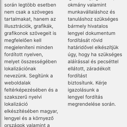
során legtöbb esetben
okmány valamint
nem csak a szöveges
munkavállaláshoz és
tartalmakat, hanem az
tanuláshoz szükséges
illusztrációk, grafikák,
bármely hivatalos
grafikonok szövegeit is
lengyel dokumentum
megfelelően kell
fordítását rövid
megjeleníteni minden
határidővel elkészítjük
fordított nyelven,
úgy, hogy ha szükséges
melyet összességében
aláírással és pecséttel
lokalizációnak
ellátott, záradékolt
nevezünk. Segítünk a
fordítást
weboldalak
biztosítunk. Kérje
feltérképezésében és a
igazolásunk a
szakszerű nyelvi
lengyel fordítás
lokalizáció
megrendelése során.
elkészítésében magyar,
lengyel és a környező
országok valamint a