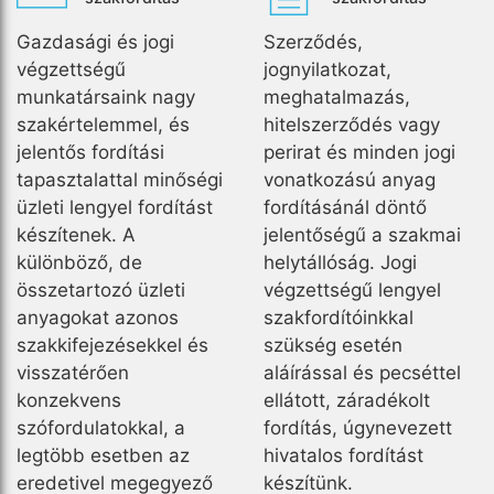
Gazdasági és jogi
Szerződés,
végzettségű
jognyilatkozat,
munkatársaink nagy
meghatalmazás,
szakértelemmel, és
hitelszerződés vagy
jelentős fordítási
perirat és minden jogi
tapasztalattal minőségi
vonatkozású anyag
üzleti lengyel fordítást
fordításánál döntő
készítenek. A
jelentőségű a szakmai
különböző, de
helytállóság. Jogi
összetartozó üzleti
végzettségű lengyel
anyagokat azonos
szakfordítóinkkal
szakkifejezésekkel és
szükség esetén
visszatérően
aláírással és pecséttel
konzekvens
ellátott, záradékolt
szófordulatokkal, a
fordítás, úgynevezett
legtöbb esetben az
hivatalos fordítást
eredetivel megegyező
készítünk.