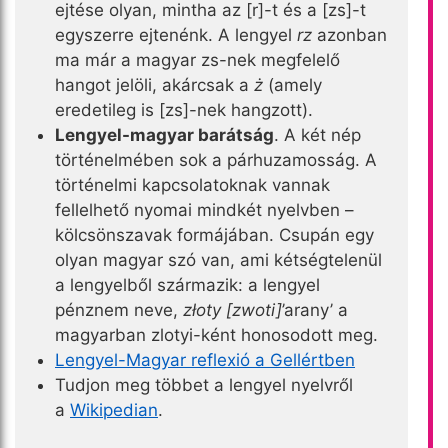
ejtése olyan, mintha az [r]-t és a [zs]-t
egyszerre ejtenénk. A lengyel
rz
azonban
ma már a magyar zs-nek megfelelő
hangot jelöli, akárcsak a
ż
(amely
eredetileg is [zs]-nek hangzott).
Lengyel-magyar barátság
. A két nép
történelmében sok a párhuzamosság. A
történelmi kapcsolatoknak vannak
fellelhető nyomai mindkét nyelvben –
kölcsönszavak formájában. Csupán egy
olyan magyar szó van, ami kétségtelenül
a lengyelből származik: a lengyel
pénznem neve,
złoty [zwoti]
’arany’ a
magyarban zlotyi-ként honosodott meg.
Lengyel-Magyar reflexió a Gellértben
Tudjon meg többet a lengyel nyelvről
a
Wikipedian
.