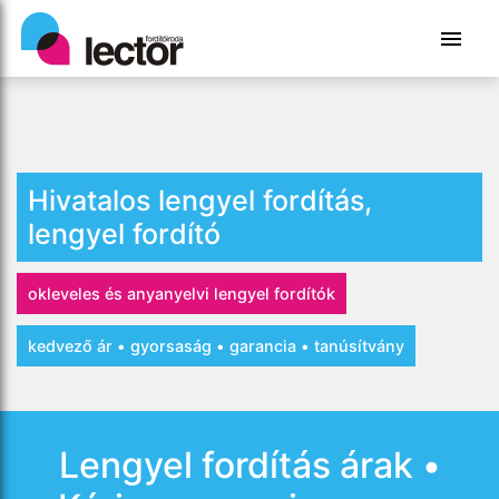
Hivatalos lengyel fordítás,
lengyel fordító
okleveles és anyanyelvi lengyel fordítók
kedvező ár • gyorsaság • garancia • tanúsítvány
Lengyel fordítás árak •