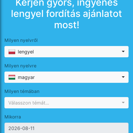
Kérjen gyors, ingyenes
lengyel fordítás ajánlatot
most!
Milyen nyelvről
lengyel
Milyen nyelvre
magyar
Milyen témában
Válasszon témát...
Mikorra