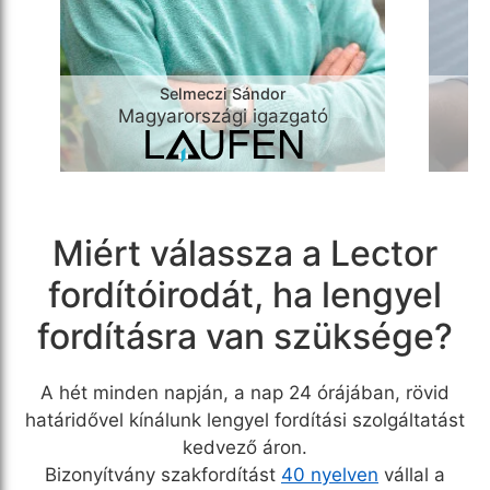
Selmeczi Sándor
Se
Magyarországi igazgató
Miért válassza a Lector
fordítóirodát, ha lengyel
fordításra van szüksége?
A hét minden napján, a nap 24 órájában, rövid
határidővel kínálunk lengyel fordítási szolgáltatást
kedvező áron.
Bizonyítvány szakfordítást
40 nyelven
vállal a