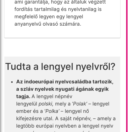
ami garantálja, hogy az általuk végzett
fordítás tartalmilag és nyelvtanilag is
megfelelő legyen egy lengyel
anyanyelvű olvasó számára.
Tudta a lengyel nyelvről?
Az indoeurópai nyelvcsaládba tartozik,
a szláv nyelvek nyugati ágának egyik
tagja.
A lengyel népnév
lengyelül
polski,
mely a ’
Polak’
– lengyel
ember és a ’
Polka’
– lengyel nő
kifejezésre utal. A saját népnév, – amely a
legtöbb európai nyelvben a lengyel nyelv