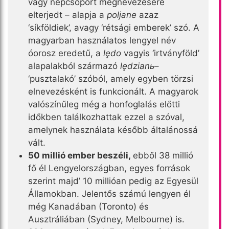
vagy népcsoport megnevezésére
elterjedt – alapja a
poljane
azaz
‘síkföldiek’, avagy ‘rétsági emberek’ szó. A
magyarban használatos lengyel név
óorosz eredetű, a
lędo
vagyis ‘irtványföld’
alapalakból származó
lędzianь
–
‘pusztalakó’ szóból, amely egyben törzsi
elnevezésként is funkcionált. A magyarok
valószínűleg még a honfoglalás előtti
időkben találkozhattak ezzel a szóval,
amelynek használata később általánossá
vált.
50 millió ember beszéli,
ebből 38 millió
fő él Lengyelországban, egyes források
szerint majd’ 10 millióan pedig az Egyesül
Államokban. Jelentős számú lengyen él
még Kanadában (Toronto) és
Ausztráliában (Sydney, Melbourne) is.