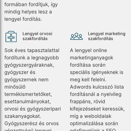
formában fordítjuk, így
mindig helyes lesz a
lengyel fordítás.
Lengyel orvosi
Lengyel marketing
szakfordítás
szakfordítás
Sok éves tapasztalattal
A lengyel online
fordítunk a legnagyobb
marketinganyagok
gyógyszergyáraknak,
fordítása során
gyógyszer és
speciális igényeknek is
gyógyszernek nem
meg kell felelni.
minősülő
Adwords kulcsszó lista
termékismertetőket,
fordításnál a nyelvileg
esettanulmányokat,
frappáns, rövid
orvosi és gyógyszeripari
kifejezéseket keressük,
szakanyagokat.
míg a weboldalak
Gyógyszerész és orvos
optimalizálása során
végzettségű lengyel
odafigyelünk a SEO