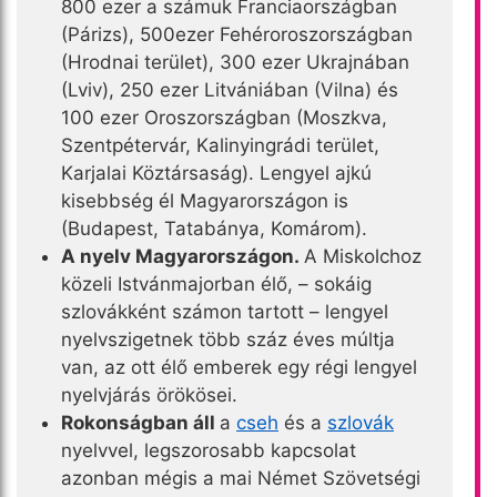
800 ezer a számuk Franciaországban
(Párizs), 500ezer Fehéroroszországban
(Hrodnai terület), 300 ezer Ukrajnában
(Lviv), 250 ezer Litvániában (Vilna) és
100 ezer Oroszországban (Moszkva,
Szentpétervár, Kalinyingrádi terület,
Karjalai Köztársaság). Lengyel ajkú
kisebbség él Magyarországon is
(Budapest, Tatabánya, Komárom).
A nyelv Magyarországon.
A Miskolchoz
közeli Istvánmajorban élő, – sokáig
szlovákként számon tartott – lengyel
nyelvszigetnek több száz éves múltja
van, az ott élő emberek egy régi lengyel
nyelvjárás örökösei.
Rokonságban áll
a
cseh
és a
szlovák
nyelvvel, legszorosabb kapcsolat
azonban mégis a mai Német Szövetségi