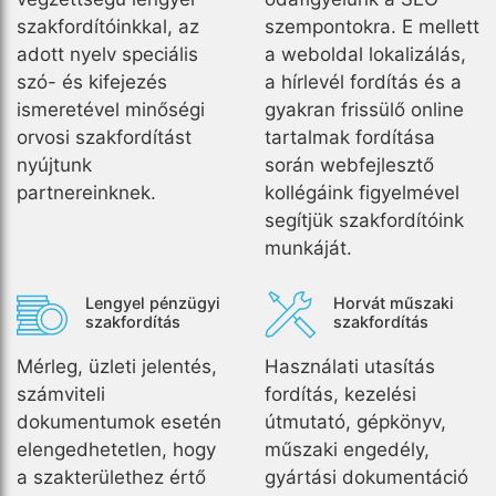
szakfordítóinkkal, az
szempontokra. E mellett
adott nyelv speciális
a weboldal lokalizálás,
szó- és kifejezés
a hírlevél fordítás és a
ismeretével minőségi
gyakran frissülő online
orvosi szakfordítást
tartalmak fordítása
nyújtunk
során webfejlesztő
partnereinknek.
kollégáink figyelmével
segítjük szakfordítóink
munkáját.
Lengyel pénzügyi
Horvát műszaki
szakfordítás
szakfordítás
Mérleg, üzleti jelentés,
Használati utasítás
számviteli
fordítás, kezelési
dokumentumok esetén
útmutató, gépkönyv,
elengedhetetlen, hogy
műszaki engedély,
a szakterülethez értő
gyártási dokumentáció