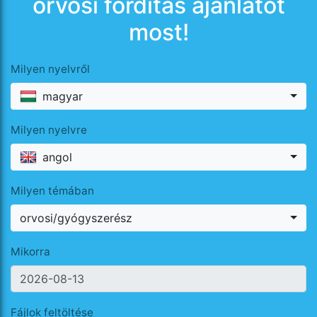
orvosi fordítás ajánlatot
most!
Milyen nyelvről
magyar
Milyen nyelvre
angol
Milyen témában
orvosi/gyógyszerész
Mikorra
Fájlok feltöltése