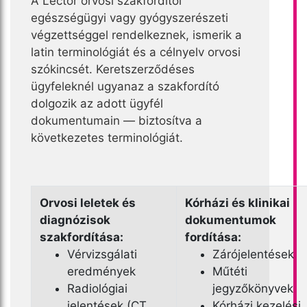
A Lector orvosi szakfordítói
egészségügyi vagy gyógyszerészeti
végzettséggel rendelkeznek, ismerik a
latin terminológiát és a célnyelv orvosi
szókincsét. Keretszerződéses
ügyfeleknél ugyanaz a szakfordító
dolgozik az adott ügyfél
dokumentumain — biztosítva a
következetes terminológiát.
Orvosi leletek és
Kórházi és klinikai
diagnózisok
dokumentumok
szakfordítása:
fordítása:
Vérvizsgálati
Zárójelentések
eredmények
Műtéti
Radiológiai
jegyzőkönyvek
jelentések (CT,
Kórházi kezelési