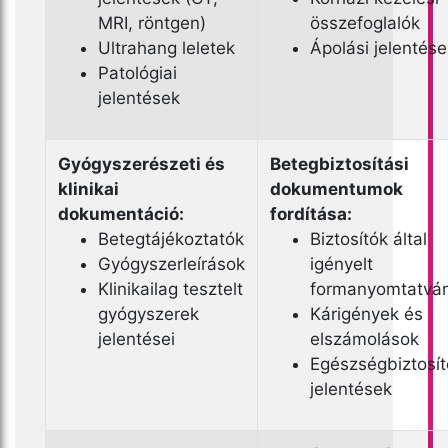
MRI, röntgen)
összefoglalók
Ultrahang leletek
Ápolási jelentése
Patológiai
jelentések
Gyógyszerészeti és
Betegbiztosítási
klinikai
dokumentumok
dokumentáció:
fordítása:
Betegtájékoztatók
Biztosítók által
Gyógyszerleírások
igényelt
Klinikailag tesztelt
formanyomtatvá
gyógyszerek
Kárigények és
jelentései
elszámolások
Egészségbiztosít
jelentések