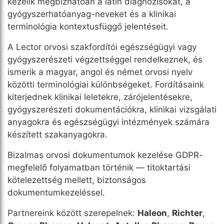
kezelik megbízhatóan a latin diagnózisokat, a
gyógyszerhatóanyag-neveket és a klinikai
terminológia kontextusfüggő jelentéseit.
A Lector orvosi szakfordítói egészségügyi vagy
gyógyszerészeti végzettséggel rendelkeznek, és
ismerik a magyar, angol és német orvosi nyelv
közötti terminológiai különbségeket. Fordításaink
kiterjednek klinikai leletekre, zárójelentésekre,
gyógyszerészeti dokumentációkra, klinikai vizsgálati
anyagokra és egészségügyi intézmények számára
készített szakanyagokra.
Bizalmas orvosi dokumentumok kezelése GDPR-
megfelelő folyamatban történik — titoktartási
kötelezettség mellett, biztonságos
dokumentumkezeléssel.
Partnereink között szerepelnek:
Haleon
,
Richter
,