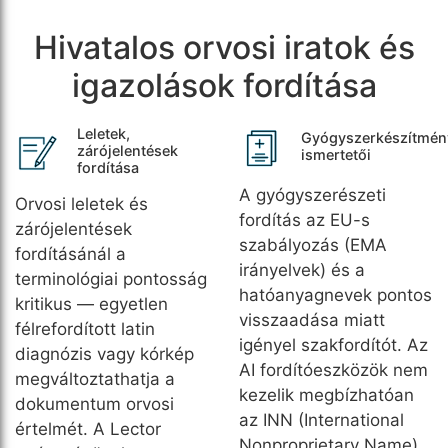
Hivatalos orvosi iratok és
igazolások fordítása
Leletek,
Gyógyszerkészítmén
zárójelentések
ismertetői
fordítása
A gyógyszerészeti
Orvosi leletek és
fordítás az EU-s
zárójelentések
szabályozás (EMA
fordításánál a
irányelvek) és a
terminológiai pontosság
hatóanyagnevek pontos
kritikus — egyetlen
visszaadása miatt
félrefordított latin
igényel szakfordítót. Az
diagnózis vagy kórkép
AI fordítóeszközök nem
megváltoztathatja a
kezelik megbízhatóan
dokumentum orvosi
az INN (International
értelmét. A Lector
Nonproprietary Name)