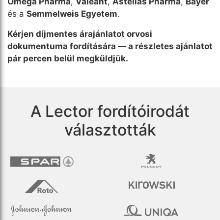
Omega Pharma
,
Valeant
,
Astellas Pharma
,
Bayer
és a
Semmelweis Egyetem
.
Kérjen díjmentes árajánlatot orvosi
dokumentuma fordítására — a részletes ajánlatot
pár percen belül megküldjük.
A Lector fordítóirodát
választották