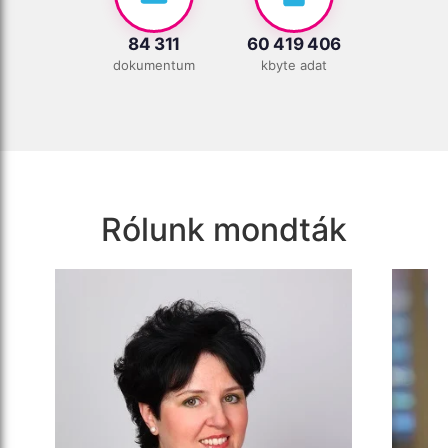
84 311
60 419 406
dokumentum
kbyte adat
Rólunk mondták