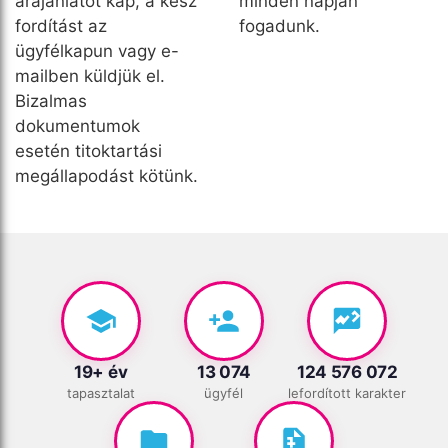
árajánlatot kap, a kész
minden napján
fordítást az
fogadunk.
ügyfélkapun vagy e-
mailben küldjük el.
Bizalmas
dokumentumok
esetén titoktartási
megállapodást kötünk.
19+ év
13 074
124 576 072
tapasztalat
ügyfél
lefordított karakter