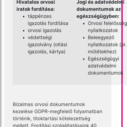
Hivatalos orvosi
Jogi és adatvédelmi
iratok fordítása:
dokumentumok az
táppénzes
egészségügyben:
igazolás fordítása
Orvosi felelősség
orvosi igazolás
nyilatkozatok
védettségi
Beleegyező
igazolvány (oltási
nyilatkozatok (pl.
igazolás, kártya)
műtétekhez)
Egészségügyi
adatvédelmi
dokumentumok
Bizalmas orvosi dokumentumok
kezelése GDPR-megfelelő folyamatban
történik, titoktartási kötelezettség
mellett. Fordítási szolgáltatásaink 40