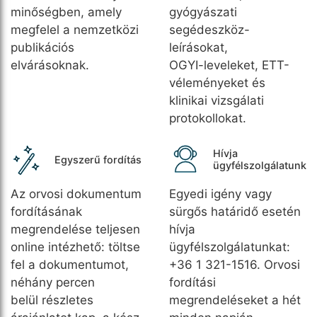
minőségben, amely
gyógyászati
megfelel a nemzetközi
segédeszköz-
publikációs
leírásokat,
elvárásoknak.
OGYI-leveleket, ETT-
véleményeket és
klinikai vizsgálati
protokollokat.
Hívja
Egyszerű fordítás
ügyfélszolgálatunk
Az orvosi dokumentum
Egyedi igény vagy
fordításának
sürgős határidő esetén
megrendelése teljesen
hívja
online intézhető: töltse
ügyfélszolgálatunkat:
fel a dokumentumot,
+36 1 321-1516. Orvosi
néhány percen
fordítási
belül részletes
megrendeléseket a hét