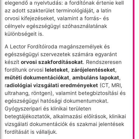
elegendő a nyelvtudás: a fordítónak értenie kell
az adott szakterület terminológiáját, a latin
orvosi kifejezéseket, valamint a forrás- és
célnyelv egészségügyi szóhasználatának
különbségeit is.
A Lector Fordítóiroda magánszemélyek és
egészségügyi szervezetek számára egyaránt
készít
orvosi szakfordításokat
. Rendszeresen
fordítunk orvosi
leleteket
,
zárójelentéseket
,
műtéti dokumentációkat
,
ambuláns lapokat
,
r
adiológiai vizsgálati eredményeket
(CT, MRI,
ultrahang, röntgen), valamint betegbiztosítási és
egészségügyi hatósági dokumentumokat.
Gyógyszeripari és klinikai területen
betegtájékoztatók, alkalmazási előírások, klinikai
vizsgálati dokumentációk és szakmai jelentések
fordítását is vállaljuk.