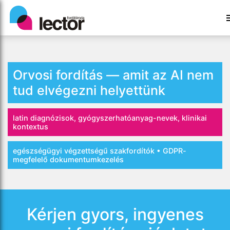
Orvosi fordítás — amit az AI nem
tud elvégezni helyettünk
latin diagnózisok, gyógyszerhatóanyag-nevek, klinikai
kontextus
egészségügyi végzettségű szakfordítók • GDPR-
megfelelő dokumentumkezelés
Kérjen gyors, ingyenes