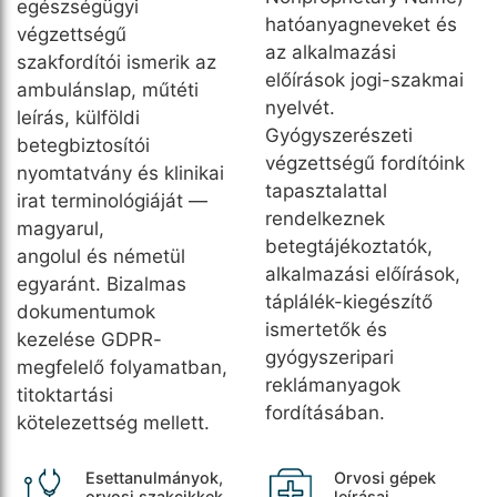
egészségügyi
hatóanyagneveket és
végzettségű
az alkalmazási
szakfordítói ismerik az
előírások jogi-szakmai
ambulánslap, műtéti
nyelvét.
leírás, külföldi
Gyógyszerészeti
betegbiztosítói
végzettségű fordítóink
nyomtatvány és klinikai
tapasztalattal
irat terminológiáját —
rendelkeznek
magyarul,
betegtájékoztatók,
angolul és németül
alkalmazási előírások,
egyaránt. Bizalmas
táplálék-kiegészítő
dokumentumok
ismertetők és
kezelése GDPR-
gyógyszeripari
megfelelő folyamatban,
reklámanyagok
titoktartási
fordításában.
kötelezettség mellett.
Esettanulmányok,
Orvosi gépek
orvosi szakcikkek
leírásai