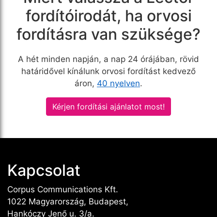
fordítóirodát, ha orvosi
fordításra van szüksége?
A hét minden napján, a nap 24 órájában, rövid
határidővel kínálunk orvosi fordítást kedvező
áron,
40 nyelven
.
Kérjen fordítási ajánlatot most!
Kapcsolat
Corpus Communications Kft.
1022 Magyarország, Budapest,
Hankóczy Jenő u. 3/a.