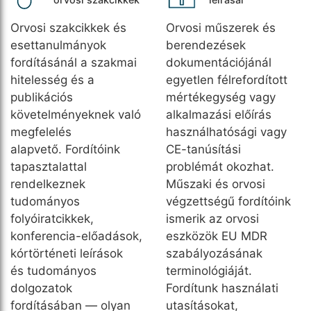
Orvosi szakcikkek és
Orvosi műszerek és
esettanulmányok
berendezések
fordításánál a szakmai
dokumentációjánál
hitelesség és a
egyetlen félrefordított
publikációs
mértékegység vagy
követelményeknek való
alkalmazási előírás
megfelelés
használhatósági vagy
alapvető. Fordítóink
CE-tanúsítási
tapasztalattal
problémát okozhat.
rendelkeznek
Műszaki és orvosi
tudományos
végzettségű fordítóink
folyóiratcikkek,
ismerik az orvosi
konferencia-előadások,
eszközök EU MDR
kórtörténeti leírások
szabályozásának
és tudományos
terminológiáját.
dolgozatok
Fordítunk használati
fordításában — olyan
utasításokat,