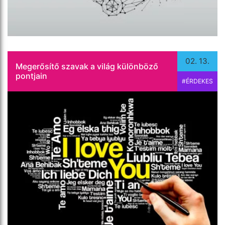
Tovább olvasom
02. 13.
Megerősítő szavak a világ különböző
pontjain
#ÉRDEKES
Mióta az OpenAI mesterséges intelligenciával
foglalkozó kutató vállalat novemberben kiadta a
ChatGPT nevű csevegőrobotját, a felhasználók
kíváncsian kísérleteztek az eszközzel, többen is
megpróbáltak hír- vagy […]
Tovább olvasom