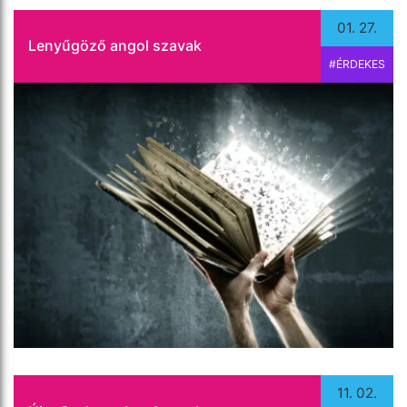
01. 27.
Lenyűgöző angol szavak
#ÉRDEKES
Idén immáron negyedik alkalommal indul el a
Szaloncukor Angyal kezdeményezés, amely az
elmúlt években 14 megyében 65 település 1600
családjában több mint 6000 rászoruló számára […]
Tovább olvasom
11. 02.