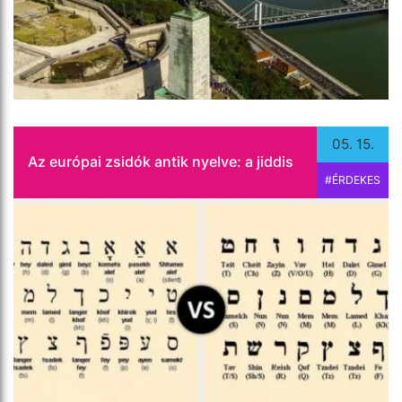
khaver és meloche) kerültek át a magyar nyelvbe.
Lássuk, mit örököltünk még a jiddisből!
Tovább olvasom
05. 15.
Az európai zsidók antik nyelve: a jiddis
#ÉRDEKES
Jelbeszéd és jelnyelv. Melyik mit jelent? Van-e
egyáltalán különbség? Akik jelelnek, mind megértik
egymást?
Tovább olvasom