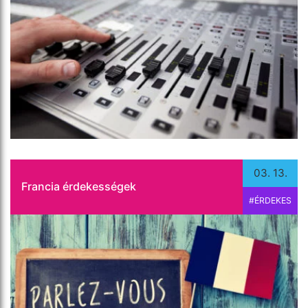
Cikkünkben különböző érdekességeket szedtünk
össze a francia nyelv sajátosságairól.
Tovább olvasom
03. 13.
Francia érdekességek
#ÉRDEKES
Cikkünkből megtudhatja, hogy milyen szerepet