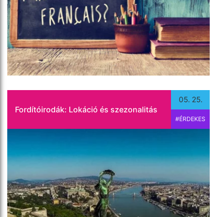
játszik a fordítóirodák elhelyezkedése, illetve hogy
mennyire beszélhetünk szezonalitásról az év
egészét tekintve.
Tovább olvasom
05. 25.
Fordítóirodák: Lokáció és szezonalitás
#ÉRDEKES
Amikor a "haveroddal" elosztjátok a "szajrét" a
"meló" után, talán nem is tudod, hogy jiddisül
beszélsz. Számos (főleg szleng) szavunk, mint a
kóser, haver és meló szavak is jiddisből (kosher,