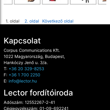
1. oldal
2. oldal
Következő oldal
Kapcsolat
Corpus Communications Kft.
1022 Magyarország, Budapest,
Hankóczy Jenő u. 3/a.
T:
+36 20 329-8253
F:
+36 1 700 2250
E:
info@lector.hu
Lector fordítóiroda
Adószám: 12552267-2-41
Cégjegyzékszám: 01-09-692241