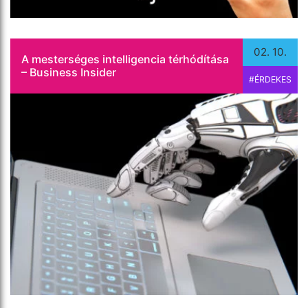
02. 10.
A mesterséges intelligencia térhódítása
– Business Insider
#ÉRDEKES
Üzleti angol dokumentum fordítására van szüksége
– legyen az jogi fordítás, marketing fordítás,
műszaki fordítás, pénzügyi fordítás vagy orvosi
fordítás ? – Bízza angol szakfordítókra! Kérjen […]
Tovább olvasom