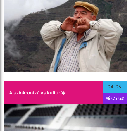
Cikkünkből tájékozódhat a szinkronizálás
kultúrájáról különböző nemzeteknél.
Tovább olvasom
04. 05.
A szinkronizálás kultúrája
#ÉRDEKES