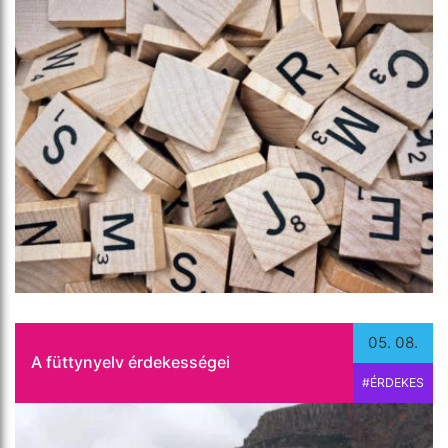
A mobiltelefonok előtti korszakban az emberek
egy-két km-ről már nem hallották meg egymást.
Néhány elszigetelt közösség azonban leleményes
megoldást talált a problémára, és a
beszédhangokat füttyjelekké alakították.
Tovább olvasom
05. 08.
A füttynyelv érdekességei
#ÉRDEKES