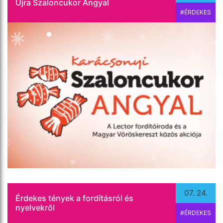
Újra Szaloncukor Angyal
#ÉRDEKES
Tudta, hogy a hány nyelven beszél az az ember, aki
a világcsúcsot tartja? Vagy melyek a
legnépszerűbb nyelvi relációk, és melyeket
használják a leginkább online? Összeszedtük a 10
legmeghökkentőbb tényt a fordításról és
nyelvekről.
Tovább olvasom
07. 24.
Érdekes tények a fordításról és
nyelvekről
#ÉRDEKES