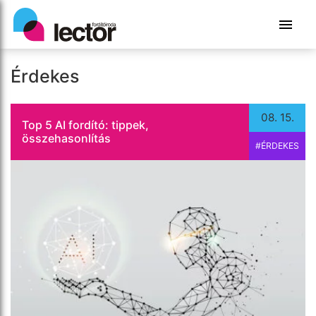
szövegeket fordítsunk vele. Ennek ellenére […]
Tovább olvasom
Érdekes
08. 15.
Top 5 AI fordító: tippek,
összehasonlítás
#ÉRDEKES
Valentin nap közeledtével egyre többen
gondolkodnak azon, hogyan fejezzék ki
érzelmeiket szerettük iránt. Erre egy nagyon jó
megoldás az úgynevezett megerősítő szavak
használata. Nézzünk néhány […]