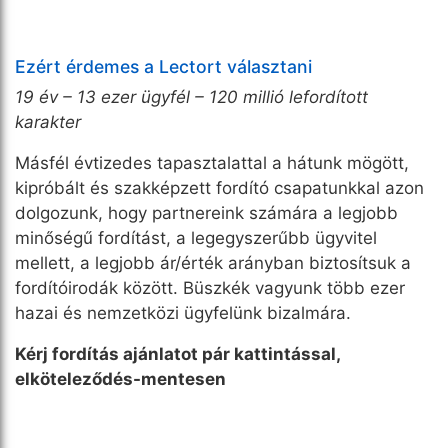
Ezért érdemes a Lectort választani
19
é
v – 13 ezer ügyf
é
l – 120 millió
leford
ított
karakter
Másfél évtizedes tapasztalattal a hátunk mögött,
kipróbált és szakképzett fordító csapatunkkal azon
dolgozunk, hogy partnereink számára a legjobb
minőségű fordítást, a legegyszerűbb ügyvitel
mellett, a legjobb ár/érték arányban biztosítsuk a
fordítóirodák között. Büszkék vagyunk több ezer
hazai és nemzetközi ügyfelünk bizalmára.
K
é
rj fordítás ajánlatot pár kattintással,
elk
ö
teleződ
é
s-mentesen