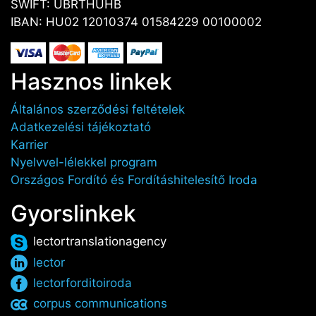
SWIFT: UBRTHUHB
IBAN: HU02 12010374 01584229 00100002
Hasznos linkek
Általános szerződési feltételek
Adatkezelési tájékoztató
Karrier
Nyelvvel-lélekkel program
Országos Fordító és Fordításhitelesítő Iroda
Gyorslinkek
lectortranslationagency
lector
lectorforditoiroda
corpus communications