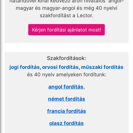
határidővel kínál kedvező áron hivatalos angol-
magyar és magyar-angol és még 40 nyelvi
szakfordítást a Lector.
Kérjen fordítási ajánlatot most!
Szakfordítások:
jogi fordítás
,
orvosi fordítás
,
műszaki fordítás
és 40 nyelv amelyeken fordítunk:
angol fordítás
,
német fordítás
francia fordítás
olasz fordítás