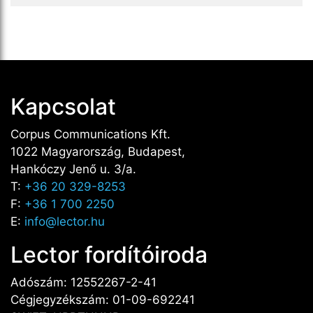
Kapcsolat
Corpus Communications Kft.
1022 Magyarország, Budapest,
Hankóczy Jenő u. 3/a.
T:
+36 20 329-8253
F:
+36 1 700 2250
E:
info@lector.hu
Lector fordítóiroda
Adószám: 12552267-2-41
Cégjegyzékszám: 01-09-692241