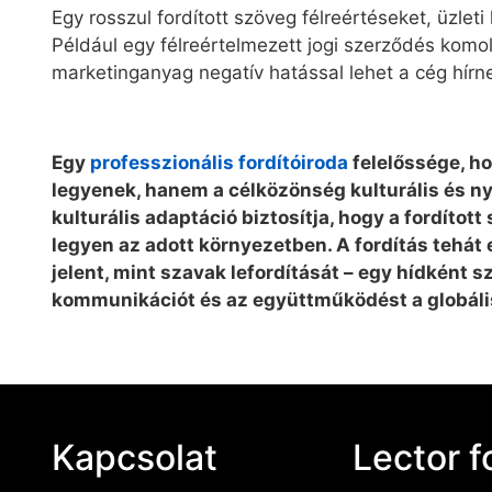
Egy rosszul fordított szöveg félreértéseket, üzlet
Például egy félreértelmezett jogi szerződés komol
marketinganyag negatív hatással lehet a cég hírn
Egy
professzionális fordítóiroda
felelőssége, ho
legyenek, hanem a célközönség kulturális és nye
kulturális adaptáció biztosítja, hogy a fordíto
legyen az adott környezetben. A fordítás tehát
jelent, mint szavak lefordítását – egy hídként sz
kommunikációt és az együttműködést a globáli
Kapcsolat
Lector f