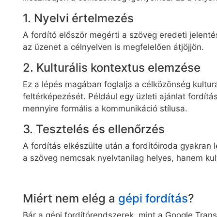
1. Nyelvi értelmezés
A fordító először megérti a szöveg eredeti jelent
az üzenet a célnyelven is megfelelően átjöjjön.
2. Kulturális kontextus elemzése
Ez a lépés magában foglalja a célközönség kultur
feltérképezését. Például egy üzleti ajánlat fordít
mennyire formális a kommunikáció stílusa.
3. Tesztelés és ellenőrzés
A fordítás elkészülte után a fordítóiroda gyakran l
a szöveg nemcsak nyelvtanilag helyes, hanem kult
Miért nem elég a
gépi fordítás
?
Bár a gépi fordítórendszerek, mint a Google Tran