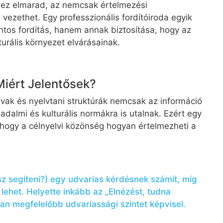
Ha ez elmarad, az nemcsak értelmezési
ezethet. Egy professzionális fordítóiroda egyik
tos fordítás, hanem annak biztosítása, hogy az
turális környezet elvárásainak.
Miért Jelentősek?
zavak és nyelvtani struktúrák nemcsak az információ
dalmi és kulturális normákra is utalnak. Ezért egy
 hogy a célnyelvi közönség hogyan értelmezheti a
z segíteni?) egy udvarias kérdésnek számít, míg
lehet. Helyette inkább az „Elnézést, tudna
ában megfelelőbb udvariassági szintet képvisel.