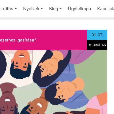
ordítás
Nyelvek
Blog
Ügyfélkapu
Kapcsol
01. 07.
yezethez igazítása?
#FORDÍTÁS