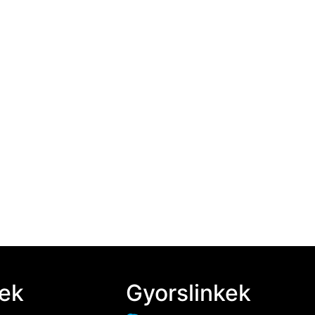
kek
Gyorslinkek