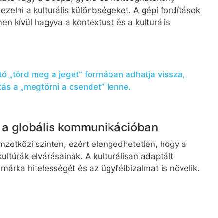
elni a kulturális különbségeket. A gépi fordítások
en kívül hagyva a kontextust és a kulturális
ító „törd meg a jeget” formában adhatja vissza,
tás a „megtörni a csendet” lenne.
e a globális kommunikációban
mzetközi szinten, ezért elengedhetetlen, hogy a
ultúrák elvárásainak. A kulturálisan adaptált
márka hitelességét és az ügyfélbizalmat is növelik.