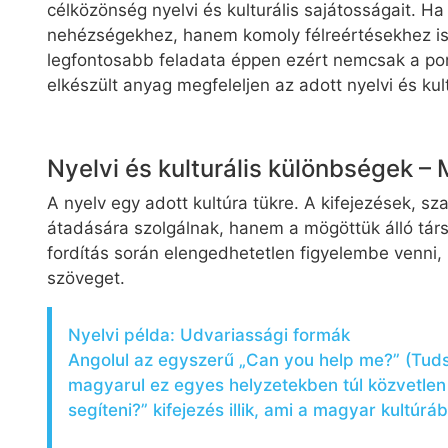
célközönség nyelvi és kulturális sajátosságait. 
nehézségekhez, hanem komoly félreértésekhez is v
legfontosabb feladata éppen ezért nemcsak a pon
elkészült anyag megfeleljen az adott nyelvi és kul
Nyelvi és kulturális különbségek – 
A nyelv egy adott kultúra tükre. A kifejezések, s
átadására szolgálnak, hanem a mögöttük álló társa
fordítás során elengedhetetlen figyelembe venni,
szöveget.
Nyelvi példa: Udvariassági formák
Angolul az egyszerű „Can you help me?” (Tuds
magyarul ez egyes helyzetekben túl közvetlen 
segíteni?” kifejezés illik, ami a magyar kultúr