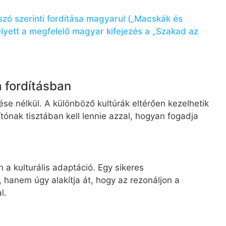
 szó szerinti fordítása magyarul („Macskák és
elyett a megfelelő magyar kifejezés a „Szakad az
a fordításban
se nélkül. A különböző kultúrák eltérően kezelhetik
ítónak tisztában kell lennie azzal, hogyan fogadja
a kulturális adaptáció. Egy sikeres
hanem úgy alakítja át, hogy az rezonáljon a
l.