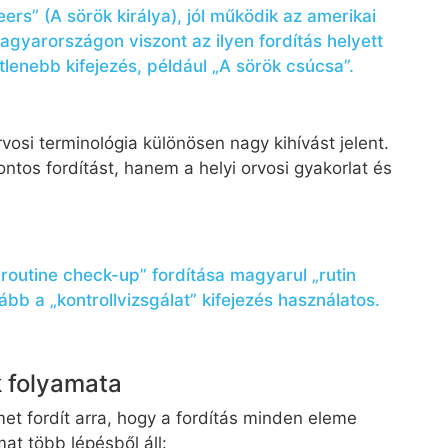
ers” (A sörök királya), jól működik az amerikai
agyarországon viszont az ilyen fordítás helyett
lenebb kifejezés, például „A sörök csúcsa”.
vosi terminológia különösen nagy kihívást jelent.
ntos fordítást, hanem a helyi orvosi gyakorlat és
„routine check-up” fordítása magyarul „rutin
ább a „kontrollvizsgálat” kifejezés használatos.
k folyamata
met fordít arra, hogy a fordítás minden eleme
at több lépésből áll: