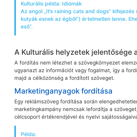
Kulturális példa: Idiómák
Az angol „It’s raining cats and dogs” kifejezés
kutyák esnek az égből”) értelmetlen lenne. Eh
eső”.
A Kulturális helyzetek jelentősége 
A fordítás nem létezhet a szövegkörnyezet elemzé
ugyanazt az információt vagy fogalmat, így a ford
majd a célközönség a fordított szöveget.
Marketinganyagok fordítása
Egy reklámszöveg fordítása során elengedhetetlen 
marketingkampány nemcsak lefordítja a szöveget, 
célcsoport értékrendjével és nyelvi sajátosságaiva
Példa: