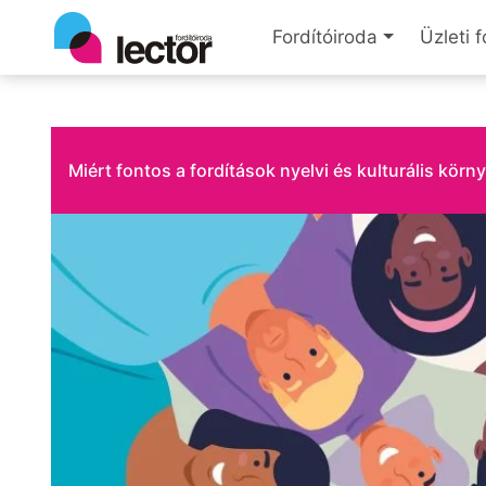
Fordítóiroda
Üzleti f
Miért fontos a fordítások nyelvi és kulturális körn