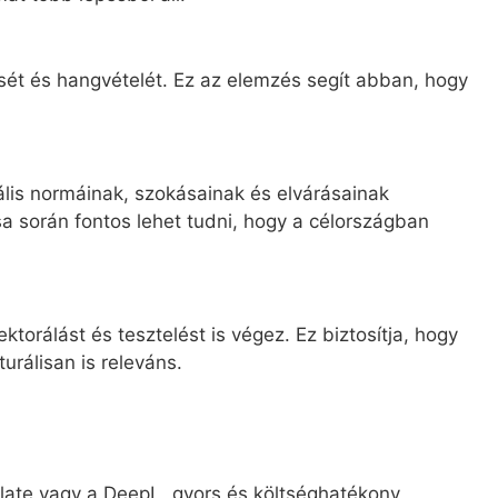
ését és hangvételét. Ez az elemzés segít abban, hogy
ális normáinak, szokásainak és elvárásainak
ása során fontos lehet tudni, hogy a célországban
ektorálást és tesztelést is végez. Ez biztosítja, hogy
urálisan is releváns.
slate vagy a DeepL, gyors és költséghatékony