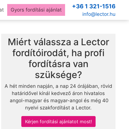
+36 1 321-1516
at
Gyors fordítási ajánlat
info@lector.hu
Miért válassza a Lector
fordítóirodát, ha profi
fordításra van
szüksége?
A hét minden napján, a nap 24 órájában, rövid
határidővel kínál kedvező áron hivatalos
angol-magyar és magyar-angol és még 40
nyelvi szakfordítást a Lector.
Kérjen fordítási ajánlatot most!