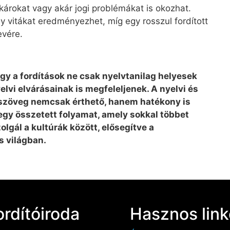
i károkat vagy akár jogi problémákat is okozhat.
y vitákat eredményezhet, míg egy rosszul fordított
evére.
gy a fordítások ne csak nyelvtanilag helyesek
lvi elvárásainak is megfeleljenek. A nyelvi és
tt szöveg nemcsak érthető, hanem hatékony is
 egy összetett folyamat, amely sokkal többet
olgál a kultúrák között, elősegítve a
s világban.
ordítóiroda
Hasznos lin