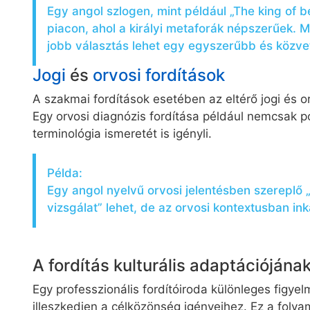
Egy angol szlogen, mint például „The king of be
piacon, ahol a királyi metaforák népszerűek. M
jobb választás lehet egy egyszerűbb és közvet
Jogi
és
orvosi fordítások
A szakmai fordítások esetében az eltérő jogi és or
Egy orvosi diagnózis fordítása például nemcsak po
terminológia ismeretét is igényli.
Példa:
Egy angol nyelvű orvosi jelentésben szereplő 
vizsgálat” lehet, de az orvosi kontextusban ink
A fordítás kulturális adaptációjána
Egy professzionális fordítóiroda különleges figyel
illeszkedjen a célközönség igényeihez. Ez a folyam