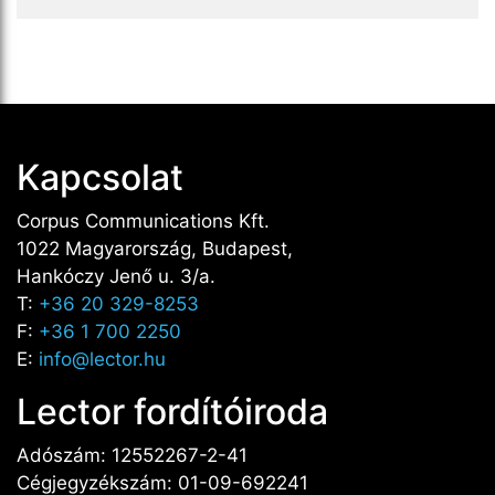
Kapcsolat
Corpus Communications Kft.
1022 Magyarország, Budapest,
Hankóczy Jenő u. 3/a.
T:
+36 20 329-8253
F:
+36 1 700 2250
E:
info@lector.hu
Lector fordítóiroda
Adószám: 12552267-2-41
Cégjegyzékszám: 01-09-692241