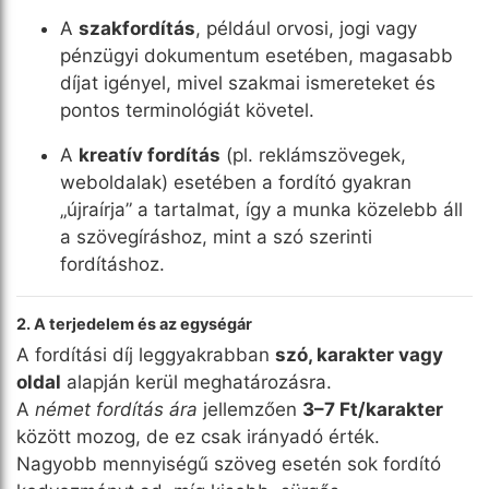
A
szakfordítás
, például orvosi, jogi vagy
pénzügyi dokumentum esetében, magasabb
díjat igényel, mivel szakmai ismereteket és
pontos terminológiát követel.
A
kreatív fordítás
(pl. reklámszövegek,
weboldalak) esetében a fordító gyakran
„újraírja” a tartalmat, így a munka közelebb áll
a szövegíráshoz, mint a szó szerinti
fordításhoz.
2. A terjedelem és az egységár
A fordítási díj leggyakrabban
szó, karakter vagy
oldal
alapján kerül meghatározásra.
A
német fordítás ára
jellemzően
3–7 Ft/karakter
között mozog, de ez csak irányadó érték.
Nagyobb mennyiségű szöveg esetén sok fordító