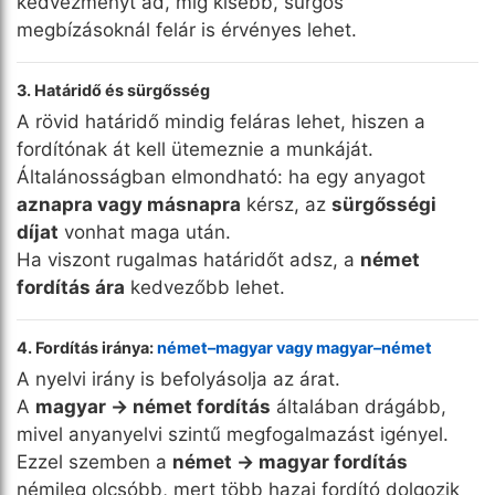
kedvezményt ad, míg kisebb, sürgős
megbízásoknál felár is érvényes lehet.
3. Határidő és sürgősség
A rövid határidő mindig feláras lehet, hiszen a
fordítónak át kell ütemeznie a munkáját.
Általánosságban elmondható: ha egy anyagot
aznapra vagy másnapra
kérsz, az
sürgősségi
díjat
vonhat maga után.
Ha viszont rugalmas határidőt adsz, a
német
fordítás ára
kedvezőbb lehet.
4. Fordítás iránya:
német–magyar vagy magyar–német
A nyelvi irány is befolyásolja az árat.
A
magyar → német fordítás
általában drágább,
mivel anyanyelvi szintű megfogalmazást igényel.
Ezzel szemben a
német → magyar fordítás
némileg olcsóbb, mert több hazai fordító dolgozik