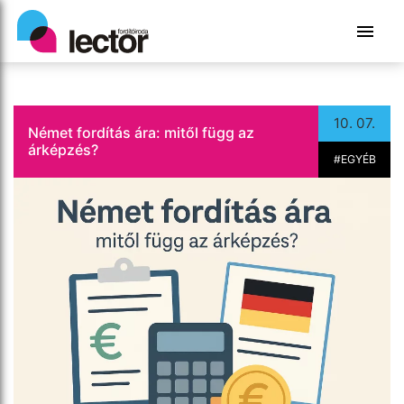
10. 07.
Német fordítás ára: mitől függ az
árképzés?
#EGYÉB