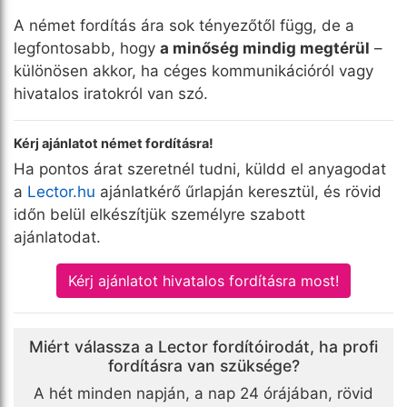
A német fordítás ára sok tényezőtől függ, de a
legfontosabb, hogy
a minőség mindig megtérül
–
különösen akkor, ha céges kommunikációról vagy
hivatalos iratokról van szó.
Kérj ajánlatot német fordításra!
Ha pontos árat szeretnél tudni, küldd el anyagodat
a
Lector.hu
ajánlatkérő űrlapján keresztül, és rövid
időn belül elkészítjük személyre szabott
ajánlatodat.
Kérj ajánlatot hivatalos fordításra most!
Miért válassza a Lector fordítóirodát, ha profi
fordításra van szüksége?
A hét minden napján, a nap 24 órájában, rövid