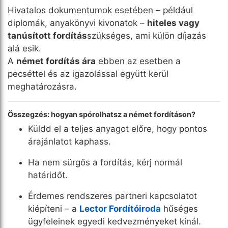
Hivatalos dokumentumok esetében – például
diplomák, anyakönyvi kivonatok –
hiteles vagy
tanúsított fordítás
szükséges, ami külön díjazás
alá esik.
A
német fordítás ára
ebben az esetben a
pecséttel és az igazolással együtt kerül
meghatározásra.
Összegzés: hogyan spórolhatsz a német fordításon?
Küldd el a teljes anyagot előre, hogy pontos
árajánlatot kaphass.
Ha nem sürgős a fordítás, kérj normál
határidőt.
Érdemes rendszeres partneri kapcsolatot
kiépíteni – a
Lector Fordítóiroda
hűséges
ügyfeleinek egyedi kedvezményeket kínál.