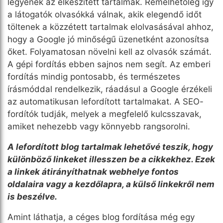
legyenek az elkészített tartalmak.
Remélhetőleg így
a látogatók olvasókká válnak, akik elegendő időt
töltenek a közzétett tartalmak elolvasásával ahhoz,
hogy a Google jó minőségű üzenetként azonosítsa
őket. Folyamatosan növelni kell az olvasók számát.
A gépi fordítás ebben sajnos nem segít. Az emberi
fordítás mindig pontosabb, és természetes
írásmóddal rendelkezik, ráadásul a Google érzékeli
az automatikusan lefordított tartalmakat. A SEO-
fordítók tudják, melyek a megfelelő kulcsszavak,
amiket nehezebb vagy könnyebb rangsorolni.
A lefordított blog tartalmak lehetővé teszik, hogy
különböző linkeket illesszen be a cikkekhez. Ezek
a linkek átirányíthatnak webhelye fontos
oldalaira vagy a kezdőlapra, a külső linkekről nem
is beszélve.
Amint láthatja, a céges blog fordítása még egy