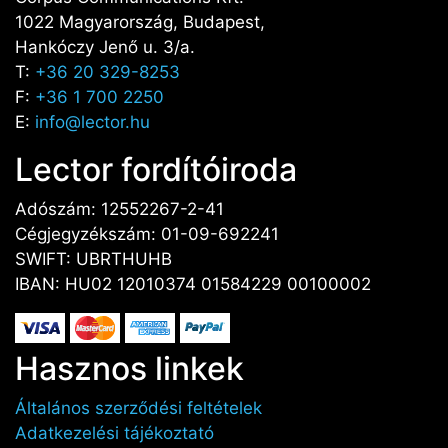
1022 Magyarország, Budapest,
Hankóczy Jenő u. 3/a.
T:
+36 20 329-8253
F:
+36 1 700 2250
E:
info@lector.hu
Lector fordítóiroda
Adószám: 12552267-2-41
Cégjegyzékszám: 01-09-692241
SWIFT: UBRTHUHB
IBAN: HU02 12010374 01584229 00100002
Hasznos linkek
Általános szerződési feltételek
Adatkezelési tájékoztató