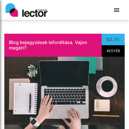
02. 01.
Blog bejegyzések lefordítása. Vajon
megéri?
#EGYÉB